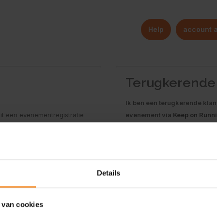
Help
account 
Terugkerende 
Ik ben een terugkerende klan
it een evenementregistratie
evenement via
Keep on Runn
E-Mail
Wachtwoord
Details
Vraag nieuw wachtwoord of b
 van cookies