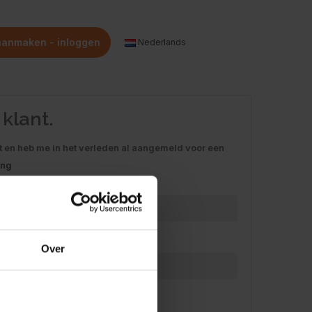
aanmaken - inloggen
Nederlands
klant.
t en heb me in het verleden al aangemeld voor een
ing
Over
evestigingslink aan