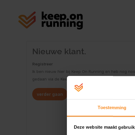
Nieuwe klant.
Registreer
Ik ben nieuw hier bij Keep On Running en heb nog noo
gedaan via de
Keep On Running
verder gaan
Toestemming
Deze website maakt gebruik