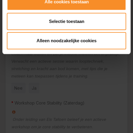
Alle cookies toestaan
onder begeleiding om werkelijk de impact te ervaren.
Nee
Ja
Selectie toestaan
Workshop optimaal trainen (Zaterdag)
Alleen noodzakelijke cookies
In deze workshop trek je samen met een Keep on Running
Coach naar buiten en zet je theorie meteen om in praktijk.
Verwacht een actieve sessie waarin looptechniek,
stretching en kracht aan bod komen, met tips die je
meteen kan toepassen tijdens je training.
Nee
Ja
Workshop Core Stability (Zaterdag)
Onder leiding van Els Talloen beleef je een actieve
workshop om je core stability te verbeteren.