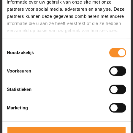
informatie over uw gebruik van onze site met onze
Mile je kennismaken met pilates, een full body work-out
partners voor social media, adverteren en analyse. Deze
die focust op krachtige spieren, een soepel lichaam en
partners kunnen deze gegevens combineren met andere
een goede lichaamshouding.
informatie die u aan ze heeft verstrekt of die ze hebben
verzameld op basis van uw gebruik van hun services.
Nee
Ja
Workshop Recovery (Zaterdag)
Toestemmingsselectie
Noodzakelijk
Blackroll neemt je mee in de praktijk van foamrollen en
laat zien hoe je deze tool slim kan inzetten voor herstel,
Voorkeuren
mobiliteit en ontspanning.
Statistieken
Nee
Ja
Workshop Trailrunnen (Zaterdag)
Marketing
Leki Trailclinic:
Verwacht je aan een praktische workshop;
je leer de stokken juist gebruiken en gaat lopen in groep,