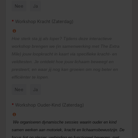
Nee
Ja
Workshop Kracht (Zaterdag)
Hoe sterk sta jij als loper? Tijdens deze interactieve
workshop brengen we (in samenwerking met The Extra
Mile) jouw loopkracht in kaart via specifieke kracht- en
veldtesten. Je ontdekt hoe jouw lichaam beweegt en
presteert, en waar jij nog kan groeien om nog beter en
efficiënter te lopen.
Nee
Ja
Workshop Ouder-Kind (Zaterdag)
We organiseren dynamische sessies waarin ouder en kind
samen werken aan motoriek, kracht en lichaamsbewustzijn. De
focus ligt op plezier, verbinding en functioneel bewegen, met