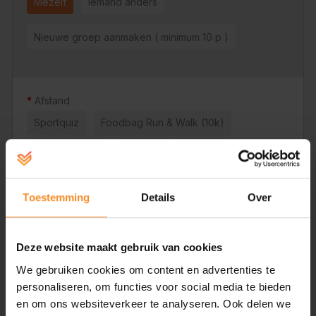
Mezelf
Iemand anders
Nieuwe groep aanmaken ( minimum 10 p )
Afstand
Sportquiz
Foodbag Run & Walk (10k)
Oriëntatieloop
Nighttrail
Kidsrun
Anita 5k De Schorre
Toestemming
Details
Over
Kriekepot 10 Mijl De Schorre
Ik wil me enkel inschrijven voor workshops
Deze website maakt gebruik van cookies
We gebruiken cookies om content en advertenties te
Workshop Pilates (Zaterdag)
personaliseren, om functies voor social media te bieden
en om ons websiteverkeer te analyseren. Ook delen we
Tijdens deze workshop laat Els Talloen van The Extra