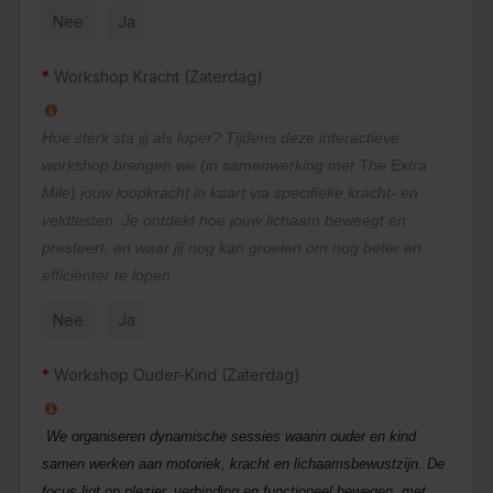
Nee
Ja
Workshop Kracht (Zaterdag)
Hoe sterk sta jij als loper? Tijdens deze interactieve
workshop brengen we (in samenwerking met The Extra
Mile) jouw loopkracht in kaart via specifieke kracht- en
veldtesten. Je ontdekt hoe jouw lichaam beweegt en
presteert, en waar jij nog kan groeien om nog beter en
efficiënter te lopen.
Nee
Ja
Workshop Ouder-Kind (Zaterdag)
We organiseren dynamische sessies waarin ouder en kind
samen werken aan motoriek, kracht en lichaamsbewustzijn. De
focus ligt op plezier, verbinding en functioneel bewegen, met