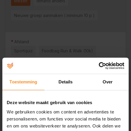
Mezelf
Iemand anders
Nieuwe groep aanmaken ( minimum 10 p )
Afstand
Sportquiz
Foodbag Run & Walk (10k)
Oriëntatieloop
Nighttrail
Kidsrun
Anita 5k De Schorre
Toestemming
Details
Over
Kriekepot 10 Mijl De Schorre
Ik wil me enkel inschrijven voor workshops
Deze website maakt gebruik van cookies
We gebruiken cookies om content en advertenties te
Workshop Pilates (Zaterdag)
personaliseren, om functies voor social media te bieden
en om ons websiteverkeer te analyseren. Ook delen we
Tijdens deze workshop laat Els Talloen van The Extra