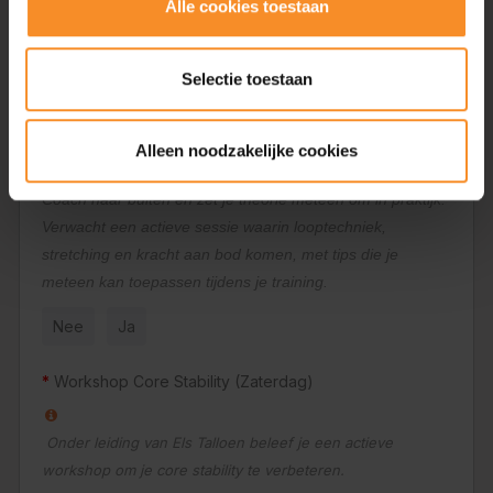
Alle cookies toestaan
onder begeleiding om werkelijk de impact te ervaren.
Nee
Ja
Selectie toestaan
Workshop optimaal trainen (Zaterdag)
Alleen noodzakelijke cookies
In deze workshop trek je samen met een Keep on Running
Coach naar buiten en zet je theorie meteen om in praktijk.
Verwacht een actieve sessie waarin looptechniek,
stretching en kracht aan bod komen, met tips die je
meteen kan toepassen tijdens je training.
Nee
Ja
Workshop Core Stability (Zaterdag)
Onder leiding van Els Talloen beleef je een actieve
workshop om je core stability te verbeteren.