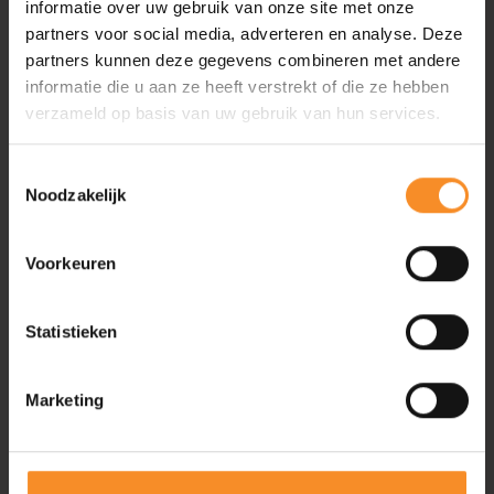
informatie over uw gebruik van onze site met onze
Mile je kennismaken met pilates, een full body work-out
partners voor social media, adverteren en analyse. Deze
die focust op krachtige spieren, een soepel lichaam en
partners kunnen deze gegevens combineren met andere
een goede lichaamshouding.
informatie die u aan ze heeft verstrekt of die ze hebben
verzameld op basis van uw gebruik van hun services.
Nee
Ja
Workshop Recovery (Zaterdag)
Toestemmingsselectie
Noodzakelijk
Blackroll neemt je mee in de praktijk van foamrollen en
laat zien hoe je deze tool slim kan inzetten voor herstel,
Voorkeuren
mobiliteit en ontspanning.
Statistieken
Nee
Ja
Workshop Trailrunnen (Zaterdag)
Marketing
Leki Trailclinic:
Verwacht je aan een praktische workshop;
je leer de stokken juist gebruiken en gaat lopen in groep,