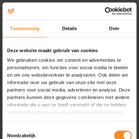
Help
create account - login
Toestemming
Details
Over
Manneken Pis Trail
Deze website maakt gebruik van cookies
There is no product that matches the search criteria.
We gebruiken cookies om content en advertenties te
CONTINUE
personaliseren, om functies voor social media te bieden
en om ons websiteverkeer te analyseren. Ook delen we
informatie over uw gebruik van onze site met onze
partners voor social media, adverteren en analyse. Deze
partners kunnen deze gegevens combineren met andere
informatie die u aan ze heeft verstrekt of die ze hebben
verzameld op basis van uw gebruik van hun services.
Toestemmingsselectie
Noodzakelijk