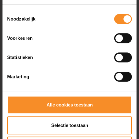
Afstand
Toestemmingsselectie
10k WALK
10k RUN
25k RUN
25k WALK
Noodzakelijk
32k RUN
50k WALK
50k RUN
100k WALK
KidsTrail
Voorkeuren
T-shirt BoslandTrail
Shirt design
Statistieken
Ja
Nee
Marketing
T-shirt Keep On Running
Shirt design
Technisch loopshirt Keep On Running
Ja
Nee
Alle cookies toestaan
Keep on Running Coaching
Selectie toestaan
Keep on Running voorziet begeleiding op maat bij jouw
persoonlijke doelstellingen. Dit kan in de vorm van