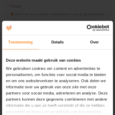
Email
Geef hier jouw eigen email adres in ook al ga je iemand
anders inschrijven en druk op de knop bevestig Email
Toestemming
Details
Over
Bevestig Email
Wie ga je inschrijven
Deze website maakt gebruik van cookies
Je kan jezelf en/of andere mensen inschrijven en
We gebruiken cookies om content en advertenties te
iedereen in 1 keer betalen
personaliseren, om functies voor social media te bieden
en om ons websiteverkeer te analyseren. Ook delen we
Mezelf
Iemand anders
informatie over uw gebruik van onze site met onze
partners voor social media, adverteren en analyse. Deze
Nieuwe groep aanmaken ( minimum 10 p )
partners kunnen deze gegevens combineren met andere
informatie die u aan ze heeft verstrekt of die ze hebben
verzameld op basis van uw gebruik van hun services.