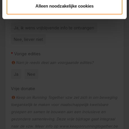
inspanningstesten, persoonlijke coaching of persoonlijke
Alleen noodzakelijke cookies
schema's. Wil jij vrijblijvende informatie ontvangen hoe dit
er concreet uitziet?
Ja, ik wens vrijblijvende info te ontvangen
Nee, liever niet
Vorige edities
Nam je reeds deel aan voorgaande edities?
Ja
Nee
Vrije donatie
Keep on Running Together vzw zet zich in om beweging
toegankelijk te maken voor maatschappelijk kwetsbare
groepen en samen te bouwen aan een inclusieve en
gezondere samenleving. Deze vrije bijdrage gaat integraal
naar de vzw. Meer info op www.keeponrunningtogether.be