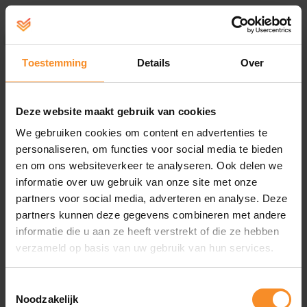
≡
Help
account aanmaken - inloggen
Toestemming
Details
Over
Sporten, bewegen en actief bezig zijn is leuker met vrienden en
zeker als jij daarvoor wordt beloond met een leuke korting. Klik op
de blauwe knop (naast de groene inschrijfknop) «doe gratis mee»
Deze website maakt gebruik van cookies
en stuur je vrienden jouw persoonlijke link door. Als iemand zich
We gebruiken cookies om content en advertenties te
inschrijft via deze link, krijg jij credits op je account ter waarde van
personaliseren, om functies voor social media te bieden
5% van het bedrag dat je vriend betaalt. Met deze credits kan je dan
en om ons websiteverkeer te analyseren. Ook delen we
inschrijven voor een volgende wedstrijd. Hoe meer mensen je
informatie over uw gebruik van onze site met onze
uitnodigt, hoe meer je kan sparen!
partners voor social media, adverteren en analyse. Deze
partners kunnen deze gegevens combineren met andere
informatie die u aan ze heeft verstrekt of die ze hebben
verzameld op basis van uw gebruik van hun services.
Toestemmingsselectie
Noodzakelijk