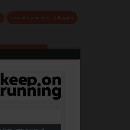
account aanmaken - inloggen
€24,00
bij een groep
 Team kapitein account