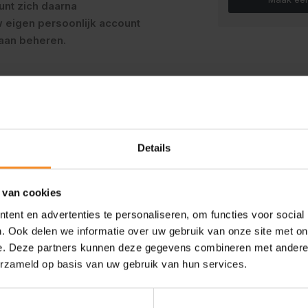
unt zich daarna
 eigen persoonlijk account
aan beheren.
n email adres in ook al ga je iemand anders inschrijven en druk op de k
n
Details
 andere mensen inschrijven en iedereen in 1 keer betalen
 van cookies
anders
Nieuwe groep aanmaken ( minimum 10 p )
ent en advertenties te personaliseren, om functies voor social
. Ook delen we informatie over uw gebruik van onze site met on
e. Deze partners kunnen deze gegevens combineren met andere i
erzameld op basis van uw gebruik van hun services.
run