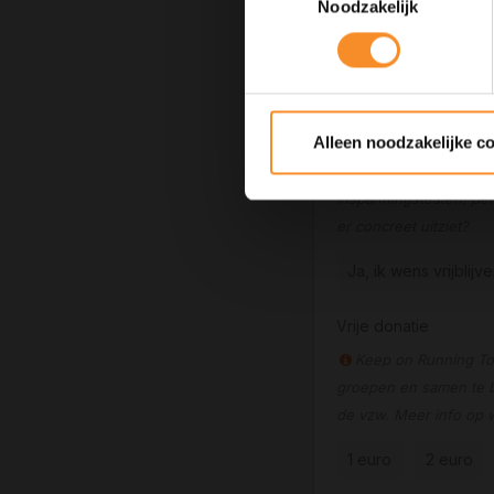
T-shirt event
Des
Noodzakelijk
Bestel uw runningsh
Ja
Neen
Keep on Running 
Alleen noodzakelijke c
Keep on Running voor
inspanningstesten, pers
er concreet uitziet?
Ja, ik wens vrijblij
Vrije donatie
Keep on Running Tog
groepen en samen te b
de vzw. Meer info op
1 euro
2 euro