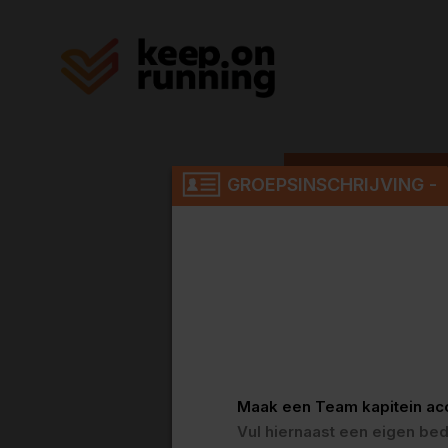
Ballonloop 2
GROEPSINSCHRIJVING -
Heb je een groepscod
Zo ja, vul dan de cod
Maak een Team kapitein ac
Vul hiernaast een eigen be