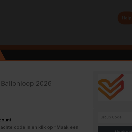
Help
026
€21,00
Ballonloop 2026
€3,00 KORTING TOT EN MET 20.08.2026
e van jouw team verantwoordelijke ontvangen en wil je aansluiten 
e in. Zo nee, laat dit veld leeg en klik op de groene knop
count
dachte code in en klik op “Maak een
Maak een