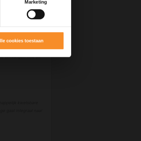
Marketing
lle cookies toestaan
in de vorm van
tie ontvangen hoe dit
happelijk kwetsbare
e gaat integraal naar