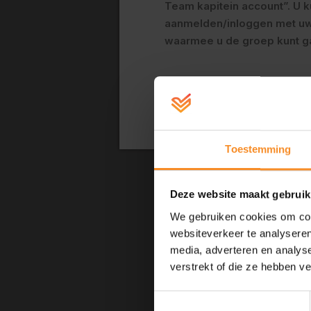
Team kapitein account”. U k
aanmelden/inloggen met uw
Email
waarmee u de groep kunt g
Geef hier jouw eige
Bevestig Email
Wie ga je inschrijve
Toestemming
Je kan jezelf en/of
Deze website maakt gebruik
Mezelf
Iemand 
We gebruiken cookies om cont
websiteverkeer te analyseren
media, adverteren en analys
Afstand
verstrekt of die ze hebben v
5k
10k
Kids
Toestemmingsselectie