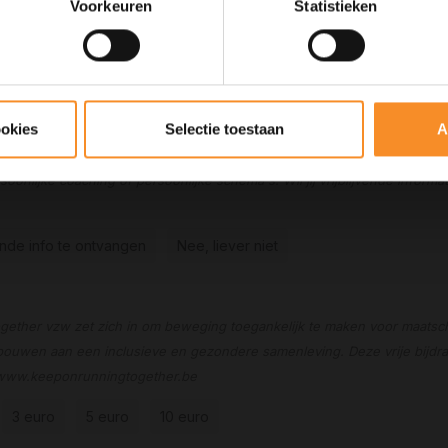
ign shirt Ballonloop 2026
Voorkeuren
Statistieken
irt van het event.
Coaching
ookies
Selectie toestaan
A
ziet begeleiding op maat bij jouw persoonlijke doelstellingen. Dit kan 
oonlijke coaching of persoonlijke schema's. Wil jij vrijblijvende informa
vende info te ontvangen
Nee, liever niet
ether vzw zet zich in om beweging toegankelijk te maken voor maatsc
ouwen aan een inclusieve en gezondere samenleving. Deze vrije bijdrag
 www.keeponrunningtogether.be
3 euro
5 euro
10 euro