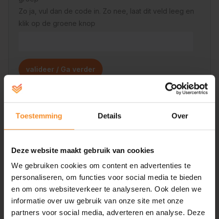
Zo ja, vul dan de code in. Zo nee, laat dit veld leeg en
klik op de groene knop
Toestemming
Details
Over
Email
Geef hier jouw eigen email adres in ook al ga je iemand
anders inschrijven en druk op de knop bevestig Email
Deze website maakt gebruik van cookies
We gebruiken cookies om content en advertenties te
personaliseren, om functies voor social media te bieden
en om ons websiteverkeer te analyseren. Ook delen we
Bevestig Email
informatie over uw gebruik van onze site met onze
partners voor social media, adverteren en analyse. Deze
Wie ga je inschrijven