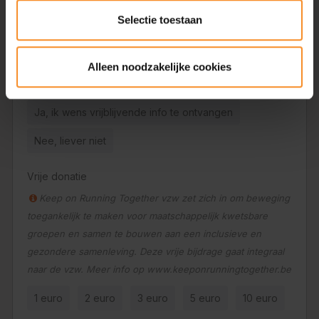
Keep on Running voorziet begeleiding op maat bij jouw
Selectie toestaan
persoonlijke doelstellingen. Dit kan in de vorm van
inspanningstesten, persoonlijke coaching of persoonlijke
schema's. Wil jij vrijblijvende informatie ontvangen hoe dit
Alleen noodzakelijke cookies
er concreet uitziet?
Ja, ik wens vrijblijvende info te ontvangen
Nee, liever niet
Vrije donatie
Keep on Running Together vzw zet zich in om beweging
toegankelijk te maken voor maatschappelijk kwetsbare
groepen en samen te bouwen aan een inclusieve en
gezondere samenleving. Deze vrije bijdrage gaat integraal
naar de vzw. Meer info op www.keeponrunningtogether.be
1 euro
2 euro
3 euro
5 euro
10 euro