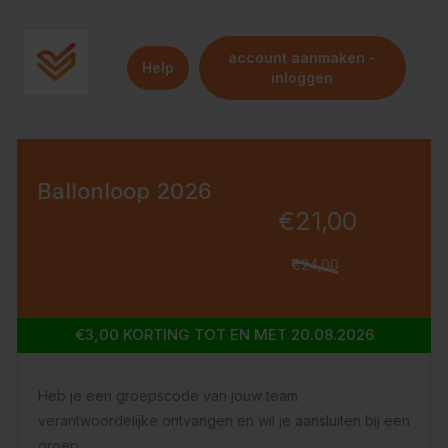
account aanmaken -
Help
inloggen
Ballonloop 2026
€21,00
€24,00
€3,00 KORTING TOT EN MET 20.08.2026
Heb je een groepscode van jouw team
verantwoordelijke ontvangen en wil je aansluiten bij een
groep