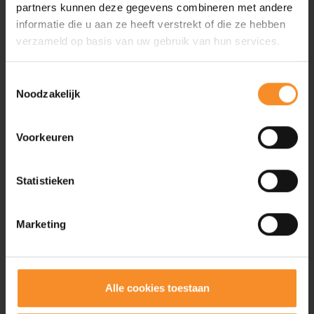
partners kunnen deze gegevens combineren met andere
Je kan jezelf en/of andere mensen inschrijven en
informatie die u aan ze heeft verstrekt of die ze hebben
iedereen in 1 keer betalen
verzameld op basis van uw gebruik van hun services.
Mezelf
Iemand anders
Toestemmingsselectie
Noodzakelijk
Nieuwe groep aanmaken ( minimum 10 p )
Voorkeuren
Afstand
Statistieken
5k
10k
Kidsrun
T-shirt event
Design shirt Ballonloop 2026
Marketing
Bestel uw runningshirt van het event.
Ja
Neen
Alle cookies toestaan
Keep on Running Coaching