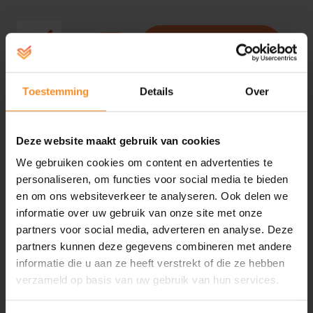
account aanmaken -
Help
inloggen
Toestemming
Details
Over
TEST EVENT 2
Deze website maakt gebruik van cookies
We gebruiken cookies om content en advertenties te
€0,00
personaliseren, om functies voor social media te bieden
en om ons websiteverkeer te analyseren. Ook delen we
informatie over uw gebruik van onze site met onze
Email
partners voor social media, adverteren en analyse. Deze
Geef hier jouw eigen email adres in ook al ga je iemand
partners kunnen deze gegevens combineren met andere
informatie die u aan ze heeft verstrekt of die ze hebben
anders inschrijven en druk op de knop bevestig Email
verzameld op basis van uw gebruik van hun services.