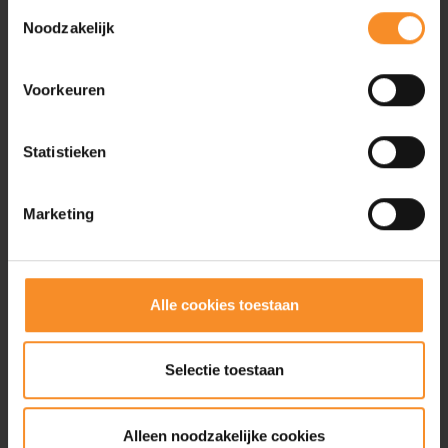
Toestemmingsselectie
Bevestig Email
Noodzakelijk
Wie ga je inschrijven
Voorkeuren
Je kan jezelf en/of andere mensen inschrijven en
iedereen in 1 keer betalen
Statistieken
Mezelf
Iemand anders
Marketing
Alle cookies toestaan
Selectie toestaan
Organisator:
Keep on Running
Inschrijvingen mogelijk tem 06-06-2035.
Alleen noodzakelijke cookies