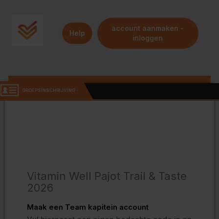
account aanmaken -
Help
inloggen
GROEPSINSCHRIJVING -
Vitamin Well Pajot Trail & Taste
2026
€19,00
€25,00
Vitamin Well Pajot Trail & Taste
101 TICKETS BESCHIKBAAR
2026
Maak een Team kapitein account
Email