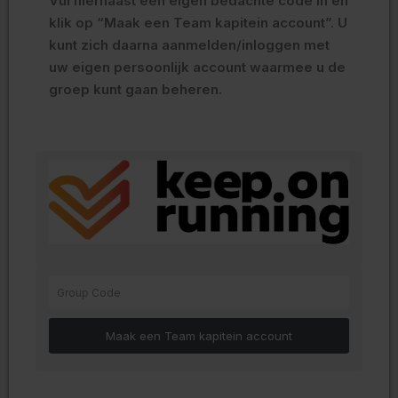
Vul hiernaast een eigen bedachte code in en
Geef hier jouw eigen email adres in ook al ga je iemand
klik op “Maak een Team kapitein account”. U
anders inschrijven en druk op de knop bevestig Email
kunt zich daarna aanmelden/inloggen met
uw eigen persoonlijk account waarmee u de
groep kunt gaan beheren.
Bevestig Email
Wie ga je inschrijven
Je kan jezelf en/of andere mensen inschrijven en
iedereen in 1 keer betalen
Mezelf
Iemand anders
Nieuwe groep aanmaken ( minimum 10 p )
Maak een Team kapitein account
Afstand
10k WALK
10,5k
17k
23k
30k