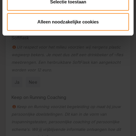
Selectie toestaan
meebrengen. Een herbruikbare cup kan aangekocht
worden voor 3 euro.
Alleen noodzakelijke cookies
Ja
Nee
Softflask
Uit respect voor het milieu voorzien wij nergens plastic
wegwerp bekers. Je moet dus zelf een drinkbeker of –fles
meebrengen. Een herbruikbare SoftFlask kan aangekocht
worden voor 12 euro.
Ja
Nee
Keep on Running Coaching
Keep on Running voorziet begeleiding op maat bij jouw
persoonlijke doelstellingen. Dit kan in de vorm van
inspanningstesten, persoonlijke coaching of persoonlijke
schema's. Wil jij vrijblijvende informatie ontvangen hoe dit