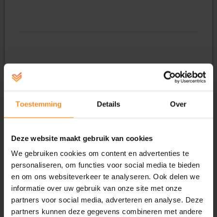
Hamburger
Bestel een heerlijke BELL Burger nu voor jou en je
supporters en profiteer van €2,50 korting!
Nee
1
2
3
Hamburger Vegetarisch
Toestemming
Details
Over
Bestel een heerlijke vegetarische hamburger nu voor jou
en je supporters en profiteer van €2,50 korting!
Deze website maakt gebruik van cookies
Nee
1
2
3
We gebruiken cookies om content en advertenties te
personaliseren, om functies voor social media te bieden
Pasta Pesto
en om ons websiteverkeer te analyseren. Ook delen we
informatie over uw gebruik van onze site met onze
partners voor social media, adverteren en analyse. Deze
Bestel een heerlijke Pasta Pesto nu voor jou en je
partners kunnen deze gegevens combineren met andere
supporters en profiteer van €2,50 korting!