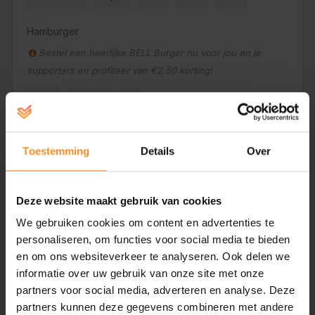
Hamburger
Bestel een heerlijke BELL Burger nu voor jou en je
supporters en profiteer van €2,50 korting!
Nee
1
2
3
Hamburger Vegetarisch
Toestemming
Details
Over
Bestel een heerlijke vegetarische hamburger nu voor jou
en je supporters en profiteer van €2,50 korting!
Deze website maakt gebruik van cookies
Nee
1
2
3
We gebruiken cookies om content en advertenties te
personaliseren, om functies voor social media te bieden
Pasta Pesto
en om ons websiteverkeer te analyseren. Ook delen we
informatie over uw gebruik van onze site met onze
partners voor social media, adverteren en analyse. Deze
Bestel een heerlijke Pasta Pesto nu voor jou en je
partners kunnen deze gegevens combineren met andere
supporters en profiteer van €2,50 korting!