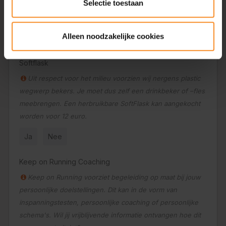
Selectie toestaan
meebrengen. Een herbruikbare cup kan aangekocht
worden voor 3 euro.
Alleen noodzakelijke cookies
Ja
Nee
Softflask
Uit respect voor het milieu voorzien wij nergens plastic
wegwerp bekers. Je moet dus zelf een drinkbeker of –fles
meebrengen. Een herbruikbare SoftFlask kan aangekocht
worden voor 12 euro.
Ja
Nee
Keep on Running Coaching
Keep on Running voorziet begeleiding op maat bij jouw
persoonlijke doelstellingen. Dit kan in de vorm van
inspanningstesten, persoonlijke coaching of persoonlijke
schema's. Wil jij vrijblijvende informatie ontvangen hoe dit