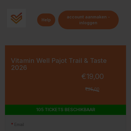
account aanmaken -
Help
inloggen
Vitamin Well Pajot Trail & Taste
2026
€19,00
€25,00
105 TICKETS BESCHIKBAAR
Email